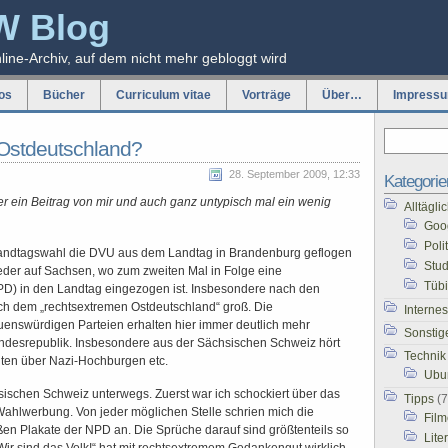
W Blog
nline-Archiv, auf dem nicht mehr gebloggt wird
os
Bücher
Curriculum vitae
Vorträge
Über…
Impress
Ostdeutschland?
28. September 2009, 12:33
Kategorie
er ein Beitrag von mir und auch ganz untypisch mal ein wenig
Alltägl
Goo
Poli
andtagswahl die DVU aus dem Landtag in Brandenburg geflogen
Stu
wieder auf Sachsen, wo zum zweiten Mal in Folge eine
Tüb
NPD) in den Landtag eingezogen ist. Insbesondere nach den
ch dem „rechtsextremen Ostdeutschland“ groß. Die
Internes
enswürdigen Parteien erhalten hier immer deutlich mehr
Sonstig
ndesrepublik. Insbesondere aus der Sächsischen Schweiz hört
Technik
ten über Nazi-Hochburgen etc.
Ubu
sischen Schweiz unterwegs. Zuerst war ich schockiert über das
Tipps
(7
hlwerbung. Von jeder möglichen Stelle schrien mich die
Film
en Plakate der NPD an. Die Sprüche darauf sind größtenteils so
Lite