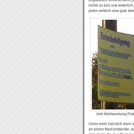
unglaublich unverschämt („W
nichts zu tun) und widerlic
jeden wirklich eine gute Idee
Anti-Wahlwerbung Plak
Umso mehr hat mich dann all
an einem Mast entdeckte, d