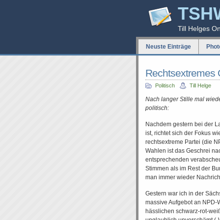
TSH
Till Helges O
Neuste Einträge
Phot
Rechtsextremes 
Politisch
Till Helge
Nach langer Stille mal wied
politisch:
Nachdem gestern bei der L
ist, richtet sich der Fokus 
rechtsextreme Partei (die 
Wahlen ist das Geschrei na
entsprechenden verabscheu
Stimmen als im Rest der Bu
man immer wieder Nachrich
Gestern war ich in der Säch
massive Aufgebot an NPD-Wa
hässlichen schwarz-rot-weiß