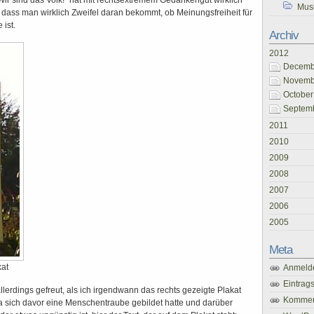
ir sind das Volk!“ hat mit rechtsextremem Gedankengut wirklich
Mus
h, dass man wirklich Zweifel daran bekommt, ob Meinungsfreiheit für
 ist.
Archiv
2012
Decembe
Novembe
October
Septemb
2011
2010
2009
2008
2007
2006
2005
Meta
at
Anmeld
Eintrag
erdings gefreut, als ich irgendwann das rechts gezeigte Plakat
Kommen
a sich davor eine Menschentraube gebildet hatte und darüber