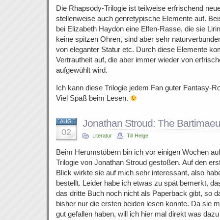
Die Rhapsody-Trilogie ist teilweise erfrischend neu
stellenweise auch genretypische Elemente auf. Bei
bei Elizabeth Haydon eine Elfen-Rasse, die sie Liri
keine spitzen Ohren, sind aber sehr naturverbund
von eleganter Statur etc. Durch diese Elemente ko
Vertrautheit auf, die aber immer wieder von erfris
aufgewühlt wird.
Ich kann diese Trilogie jedem Fan guter Fantasy-R
Viel Spaß beim Lesen.
Jonathan Stroud: The Bartimaeu
AUG.
02
Literatur
Till Helge
Beim Herumstöbern bin ich vor einigen Wochen auf
Trilogie von Jonathan Stroud gestoßen. Auf den ers
Blick wirkte sie auf mich sehr interessant, also habe
bestellt. Leider habe ich etwas zu spät bemerkt, da
das dritte Buch noch nicht als Paperback gibt, so d
bisher nur die ersten beiden lesen konnte. Da sie m
gut gefallen haben, will ich hier mal direkt was dazu