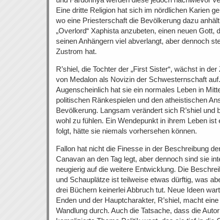
Eine dritte Religion hat sich im nördlichen Karien geb
wo eine Priesterschaft die Bevölkerung dazu anhäl
„Overlord“ Xaphista anzubeten, einen neuen Gott, 
seinen Anhängern viel abverlangt, aber dennoch ste
Zustrom hat.
R’shiel, die Tochter der „First Sister“, wächst in der 
von Medalon als Novizin der Schwesternschaft auf
Augenscheinlich hat sie ein normales Leben in Mitt
politischen Ränkespielen und den atheistischen An
Bevölkerung. Langsam verändert sich R’shiel und b
wohl zu fühlen. Ein Wendepunkt in ihrem Leben ist 
folgt, hätte sie niemals vorhersehen können.
Fallon hat nicht die Finesse in der Beschreibung de
Canavan an den Tag legt, aber dennoch sind sie in
neugierig auf die weitere Entwicklung. Die Beschr
und Schauplätze ist teilweise etwas dürftig, was ab
drei Büchern keinerlei Abbruch tut. Neue Ideen war
Enden und der Hauptcharakter, R’shiel, macht eine
Wandlung durch. Auch die Tatsache, dass die Autori