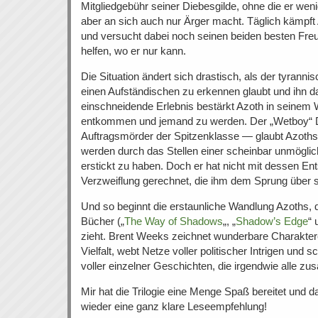
Mitgliedgebühr seiner Diebesgilde, ohne die er weni
aber an sich auch nur Ärger macht. Täglich kämpf
und versucht dabei noch seinen beiden besten Freun
helfen, wo er nur kann.
Die Situation ändert sich drastisch, als der tyranni
einen Aufständischen zu erkennen glaubt und ihn da
einschneidende Erlebnis bestärkt Azoth in seine
entkommen und jemand zu werden. Der „Wetboy“ D
Auftragsmörder der Spitzenklasse — glaubt Azoths
werden durch das Stellen einer scheinbar unmögli
erstickt zu haben. Doch er hat nicht mit dessen En
Verzweiflung gerechnet, die ihm dem Sprung über s
Und so beginnt die erstaunliche Wandlung Azoths, di
Bücher („
The Way of Shadows
„, „
Shadow’s Edge
“ 
zieht. Brent Weeks zeichnet wunderbare Charakte
Vielfalt, webt Netze voller politischer Intrigen und 
voller einzelner Geschichten, die irgendwie alle 
Mir hat die Trilogie eine Menge Spaß bereitet und 
wieder eine ganz klare Leseempfehlung!