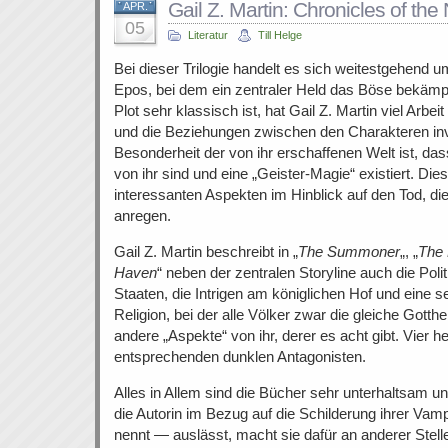
Gail Z. Martin: Chronicles of th
APR.
05
Literatur
Till Helge
Bei dieser Trilogie handelt es sich weitestgehend u
Epos, bei dem ein zentraler Held das Böse bekämp
Plot sehr klassisch ist, hat Gail Z. Martin viel Arbe
und die Beziehungen zwischen den Charakteren inv
Besonderheit der von ihr erschaffenen Welt ist, dass
von ihr sind und eine „Geister-Magie“ existiert. Dies
interessanten Aspekten im Hinblick auf den Tod, 
anregen.
Gail Z. Martin beschreibt in „
The Summoner
„, „
The 
Haven
“ neben der zentralen Storyline auch die Pol
Staaten, die Intrigen am königlichen Hof und eine
Religion, bei der alle Völker zwar die gleiche Gotth
andere „Aspekte“ von ihr, derer es acht gibt. Vier he
entsprechenden dunklen Antagonisten.
Alles in Allem sind die Bücher sehr unterhaltsam 
die Autorin im Bezug auf die Schilderung ihrer Vam
nennt — auslässt, macht sie dafür an anderer Stelle