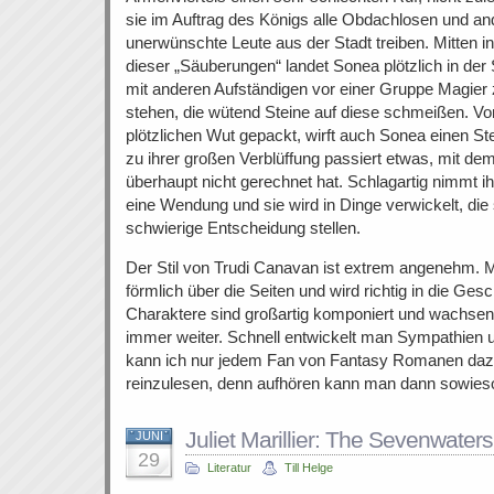
sie im Auftrag des Königs alle Obdachlosen und an
unerwünschte Leute aus der Stadt treiben. Mitten in
dieser „Säuberungen“ landet Sonea plötzlich in der 
mit anderen Aufständigen vor einer Gruppe Magier
stehen, die wütend Steine auf diese schmeißen. Vo
plötzlichen Wut gepackt, wirft auch Sonea einen St
zu ihrer großen Verblüffung passiert etwas, mit dem
überhaupt nicht gerechnet hat. Schlagartig nimmt i
eine Wendung und sie wird in Dinge verwickelt, die 
schwierige Entscheidung stellen.
Der Stil von Trudi Canavan ist extrem angenehm. M
förmlich über die Seiten und wird richtig in die Ges
Charaktere sind großartig komponiert und wachsen
immer weiter. Schnell entwickelt man Sympathien 
kann ich nur jedem Fan von Fantasy Romanen dazu
reinzulesen, denn aufhören kann man dann sowieso
Juliet Marillier: The Sevenwaters
JUNI
29
Literatur
Till Helge