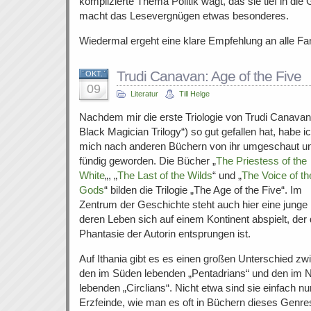
komplizierte Thema Politik wagt, das sie tief in di
macht das Lesevergnügen etwas besonderes.
Wiedermal ergeht eine klare Empfehlung an alle F
Trudi Canavan: Age of the Five
OKT.
09
Literatur
Till Helge
Nachdem mir die erste Triologie von Trudi Canavan
Black Magician Trilogy“) so gut gefallen hat, habe i
mich nach anderen Büchern von ihr umgeschaut un
fündig geworden. Die Bücher „
The Priestess of the
White
„, „
The Last of the Wilds
“ und „
The Voice of th
Gods
“ bilden die Trilogie „The Age of the Five“. Im
Zentrum der Geschichte steht auch hier eine junge 
deren Leben sich auf einem Kontinent abspielt, der 
Phantasie der Autorin entsprungen ist.
Auf Ithania gibt es es einen großen Unterschied zw
den im Süden lebenden „Pentadrians“ und den im 
lebenden „Circlians“. Nicht etwa sind sie einfach nu
Erzfeinde, wie man es oft in Büchern dieses Genres 