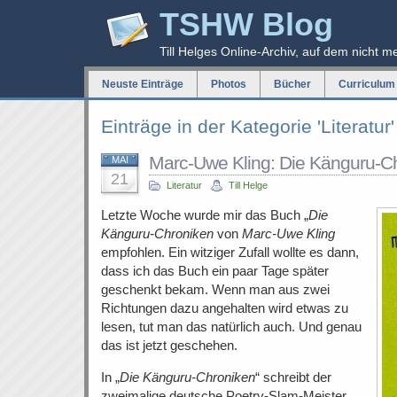
TSHW Blog
Till Helges Online-Archiv, auf dem nicht m
Neuste Einträge
Photos
Bücher
Curriculum 
Einträge in der Kategorie 'Literatur'
Marc-Uwe Kling: Die Känguru-C
MAI
21
Literatur
Till Helge
Letzte Woche wurde mir das Buch „
Die
Känguru-Chroniken
von
Marc-Uwe Kling
empfohlen. Ein witziger Zufall wollte es dann,
dass ich das Buch ein paar Tage später
geschenkt bekam. Wenn man aus zwei
Richtungen dazu angehalten wird etwas zu
lesen, tut man das natürlich auch. Und genau
das ist jetzt geschehen.
In „
Die Känguru-Chroniken
“ schreibt der
zweimalige deutsche Poetry-Slam-Meister