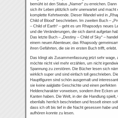
bemüht ist den Status „Namer“ zu erreichen. Dann 
sich ihr Leben plötzlich sehr unerwartet und macht 
komplette Kehrtwende. Dieser Wandel wird in „Rh
Child of Blood“ beschrieben. Im zweiten Buch – „P
– Child of Earth“ – geht es um Rhapsodys neues L
und die Veränderungen, die sich damit aufgetan ha
Das letzte Buch – „Destiny – Child of Sky“ – handel
einem neuen Abenteuer, das Rhapsody gemeinsam
ihren Gefährten, die sie im ersten Buch trifft, erlebt.
Das klingt als Zusammenfassung jetzt sehr wage, 
möchte nicht viel mehr erzählen, um nicht irgendwi
Spannung zu zerstören. Die Bücher lesen sich näm
wirklich super und sind einfach toll geschrieben. Di
Hauptfiguren sind schön ausgemalt und interessant,
sie keine aalglatte Geschichte und einen perfekten
Heldencharakter vorweisen, sondern ihre Ecken u
Kanten haben. Die Welt, in der die Handlung spielt, 
ebenfalls herrlich beschrieben und fesselt einen sof
dass ich oft bis tief in die Nacht gesessen habe und
aufhören konnte zu lesen.