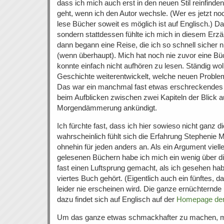
dass ich mich auch erst in den neuen Stil reinfind
geht, wenn ich den Autor wechsle. (Wer es jetzt noc
lese Bücher soweit es möglich ist auf Englisch.) Das
sondern stattdessen fühlte ich mich in diesem Erzähl
dann begann eine Reise, die ich so schnell sicher 
(wenn überhaupt). Mich hat noch nie zuvor eine Büc
konnte einfach nicht aufhören zu lesen. Ständig woll
Geschichte weiterentwickelt, welche neuen Problem
Das war ein manchmal fast etwas erschreckendes 
beim Aufblicken zwischen zwei Kapiteln der Blick au
Morgendämmerung ankündigt.
Ich fürchte fast, dass ich hier sowieso nicht ganz d
wahrscheinlich fühlt sich die Erfahrung Stephenie
ohnehin für jeden anders an. Als ein Argument viell
gelesenen Büchern habe ich mich ein wenig über die
fast einen Luftsprung gemacht, als ich gesehen ha
viertes Buch gehört. (Eigentlich auch ein fünftes, 
leider nie erscheinen wird. Die ganze ernüchternde
dazu findet sich auf Englisch auf der
Homepage der 
Um das ganze etwas schmackhafter zu machen, mö