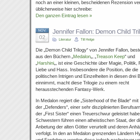
noch an einer kleinen, bescheidenen Rezension ver
üblicherweise hier schreibe:
Den ganzen Eintrag lesen »
Jennifer Fallon: Demon Child Tri
NOV.
02
Literatur
Till Helge
Die „Demon Child Trilogy“ von Jennifer Fallon, bes
aus den Büchern „
Medalon
„, „
Treason Keep
“ und
„
Harshini
„, ist eine Geschichte über Magie, Politik, 
Liebe und Hass. Insbesondere die Position, die die
politischen Intrigen und Einzelheiten in diesen drei
einnimmt, macht diese Trilogie zu einem recht
herausstechenden Fantasy-Werk.
In Medalon regiert die „Sisterhood of the Blade“ mit 
der „Defenders“, einer sehr disziplinierten Berufsar
der „First Sister“ einen Treuerschwur geleistet habe
Schwestern führen einen atheistischen Staat, der d
Anbetung der alten Götter verurteilt und deren Anh
verfolgt. In den an Medalon grenzenden Ländern H
und Fardohnya werden diese jedoch nachwievor ve