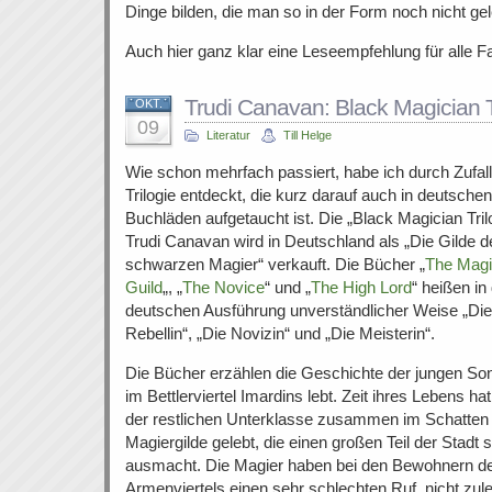
Dinge bilden, die man so in der Form noch nicht ge
Auch hier ganz klar eine Leseempfehlung für alle 
Trudi Canavan: Black Magician T
OKT.
09
Literatur
Till Helge
Wie schon mehrfach passiert, habe ich durch Zufall
Trilogie entdeckt, die kurz darauf auch in deutschen
Buchläden aufgetaucht ist. Die „Black Magician Tri
Trudi Canavan wird in Deutschland als „Die Gilde d
schwarzen Magier“ verkauft. Die Bücher „
The Magi
Guild
„, „
The Novice
“ und „
The High Lord
“ heißen in
deutschen Ausführung unverständlicher Weise „Die
Rebellin“, „Die Novizin“ und „Die Meisterin“.
Die Bücher erzählen die Geschichte der jungen Son
im Bettlerviertel Imardins lebt. Zeit ihres Lebens hat
der restlichen Unterklasse zusammen im Schatten
Magiergilde gelebt, die einen großen Teil der Stadt s
ausmacht. Die Magier haben bei den Bewohnern d
Armenviertels einen sehr schlechten Ruf, nicht zulet