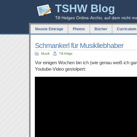
TSHW Blog
Till Helges Online-Archiv, auf dem nicht m
Neuste Einträge
Photos
Bücher
Curriculum 
Schmankerl für Musikliebhaber
Musik
Till Helge
Vor einigen Wochen bin ich (wie genau weiß ich gar
Youtube-Video gestolpert: