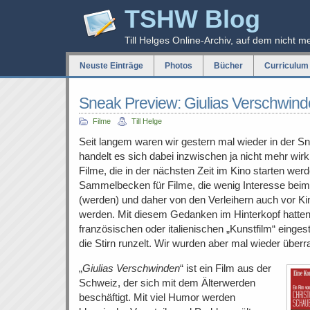
TSHW Blog
Till Helges Online-Archiv, auf dem nicht m
Neuste Einträge
Photos
Bücher
Curriculum 
Sneak Preview: Giulias Verschwin
Filme
Till Helge
Seit langem waren wir gestern mal wieder in der S
handelt es sich dabei inzwischen ja nicht mehr wir
Filme, die in der nächsten Zeit im Kino starten wer
Sammelbecken für Filme, die wenig Interesse beim
(werden) und daher von den Verleihern auch vor K
werden. Mit diesem Gedanken im Hinterkopf hatten 
französischen oder italienischen „Kunstfilm“ einges
die Stirn runzelt. Wir wurden aber mal wieder überr
„
Giulias Verschwinden
“ ist ein Film aus der
Schweiz, der sich mit dem Älterwerden
beschäftigt. Mit viel Humor werden