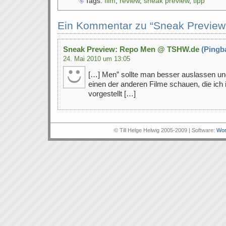
Tags:
film
,
review
,
sneak preview
,
tipp
Ein Kommentar zu “Sneak Preview
Sneak Preview: Repo Men @ TSHW.de
(Pingb
24. Mai 2010 um 13:05
[…] Men” sollte man besser auslassen und
einen der anderen Filme schauen, die ich
vorgestellt […]
© Till Helge Helwig 2005-2009 | Software:
Wor