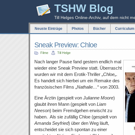
TSHW Blog
Till Helges Online-Archiv, auf dem nicht m
Neuste Einträge
Photos
Bücher
Curriculum 
Sneak Preview: Chloe
Filme
Till Helge
Nach langer Pause fand gestern endlich mal
wieder eine Sneak Preview statt. Überrascht
wurden wir mit dem Erotik-Thriller „
Chloe
„.
Es handelt sich hierbei um ein Remake des
französischen Films „
Nathalie…
“ von 2003.
Eine Ärztin (gespielt von
Julianne Moore
)
glaubt ihren Mann (gespielt von
Liam
Neeson
) beim Fremdgehen erwischt zu
haben. Als sie zufällig Chloe (gespielt von
Amanda Seyfried
) über den Weg läuft,
entscheidet sie sich spontan zu einer