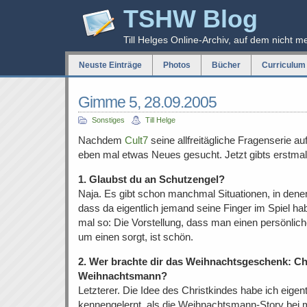
TSHW Blog
Till Helges Online-Archiv, auf dem nicht m
Neuste Einträge
Photos
Bücher
Curriculum 
Gimme 5, 28.09.2005
Sonstiges
Till Helge
Nachdem
Cult7
seine allfreitägliche Fragenserie a
eben mal etwas Neues gesucht. Jetzt gibts erstma
1. Glaubst du an Schutzengel?
Naja. Es gibt schon manchmal Situationen, in dene
dass da eigentlich jemand seine Finger im Spiel h
mal so: Die Vorstellung, dass man einen persönlich
um einen sorgt, ist schön.
2. Wer brachte dir das Weihnachtsgeschenk: Ch
Weihnachtsmann?
Letzterer. Die Idee des Christkindes habe ich eigentl
kennengelernt, als die Weihnachtsmann-Story bei m