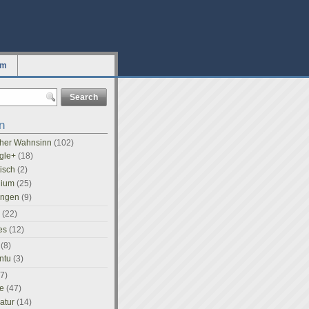
um
n
icher Wahnsinn
(102)
gle+
(18)
tisch
(2)
dium
(25)
ingen
(9)
(22)
es
(12)
(8)
ntu
(3)
7)
e
(47)
ratur
(14)