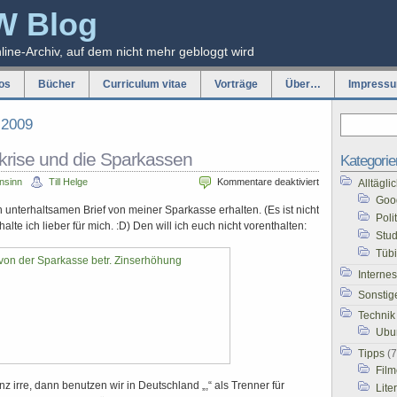
W Blog
nline-Archiv, auf dem nicht mehr gebloggt wird
os
Bücher
Curriculum vitae
Vorträge
Über…
Impress
 2009
skrise und die Sparkassen
Kategorie
für
hnsinn
Till Helge
Kommentare deaktiviert
Alltägl
Wirtschaftskrise
Goo
unterhaltsamen Brief von meiner Sparkasse erhalten. (Es ist nicht
und
Poli
alte ich lieber für mich. :D) Den will ich euch nicht vorenthalten:
die
Stu
Sparkassen
Tüb
Internes
Sonstig
Technik
Ubu
Tipps
(7
Film
z irre, dann benutzen wir in Deutschland „,“ als Trenner für
Lite