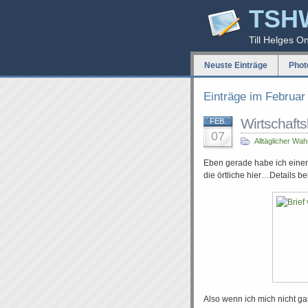
TSH
Till Helges O
Neuste Einträge
Phot
Einträge im Februar
Wirtschaft
FEB.
07
Alltäglicher Wa
Eben gerade habe ich einen 
die örtliche hier…Details beh
Also wenn ich mich nicht gan