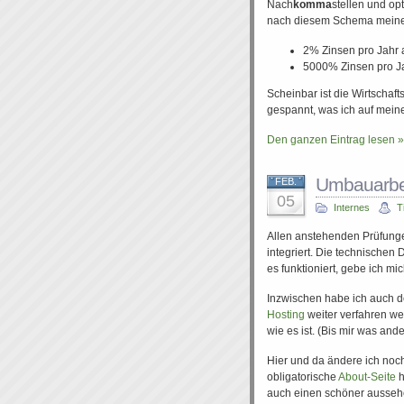
Nach
komma
stellen und op
nach diesem Schema meinen Br
2% Zinsen pro Jahr
5000% Zinsen pro Ja
Scheinbar ist die Wirtscha
gespannt, was ich auf meine
Den ganzen Eintrag lesen »
Umbauarbeit
FEB.
05
Internes
T
Allen anstehenden Prüfung
integriert. Die technischen D
es funktioniert, gebe ich mic
Inzwischen habe ich auch d
Hosting
weiter verfahren wer
wie es ist. (Bis mir was ander
Hier und da ändere ich noch
obligatorische
About-Seite
h
auch einen schöner aussehen