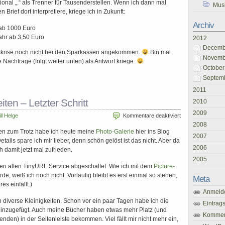
tional „.“ als Trenner für Tausenderstellen. Wenn ich dann mal
Mus
ief dort interpretiere, kriege ich in Zukunft:
Archiv
 ab 1000 Euro
hr ab 3,50 Euro
2012
Decembe
ftskrise noch nicht bei den Sparkassen angekommen.
Bin mal
Novembe
 Nachfrage (folgt weiter unten) als Antwort kriege.
October
Septemb
2011
en – Letzter Schritt
2010
2009
für
ill Helge
Kommentare deaktiviert
Umbauarbeiten
2008
en zum Trotz habe ich heute meine
Photo-Galerie
hier ins Blog
–
2007
etails spare ich mir lieber, denn schön gelöst ist das nicht. Aber da
Letzter
2006
h damit jetzt mal zufrieden.
Schritt
2005
en alten TinyURL Service abgeschaltet. Wie ich mit dem
Picture-
de, weiß ich noch nicht. Vorläufig bleibt es erst einmal so stehen,
Meta
es einfällt.)
Anmeld
 diverse Kleinigkeiten. Schon vor ein paar Tagen habe ich die
Eintrag
inzugefügt. Auch meine Bücher haben etwas mehr Platz (und
Kommen
den) in der Seitenleiste bekommen. Viel fällt mir nicht mehr ein,