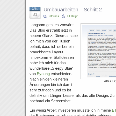
Umbauarbeiten – Schritt 2
JAN.
31
Internes
Till Helge
Langsam geht es vorwärts.
Das Blog erstrahlt jetzt in
neuem Glanz. Diesmal habe
ich mich von der Illusion
befreit, dass ich selber ein
brauchbares Layout
hinbekomme. Stattdessen
habe ich mich für das
wunderbare „Sleepy Blue“
von
Eyoung
entschieden.
Nach einigen kleineren
Altes L
Änderungen bin ich damit
sehr zufrieden und es ist
definitiv um Längen besser als das alte Design. Zum
nochmal ein Screenshot.
Ein wenig Arbeit investieren musste ich in meine
Bi
der Buchcover bin ich noch nicht richtig zufrieden, a