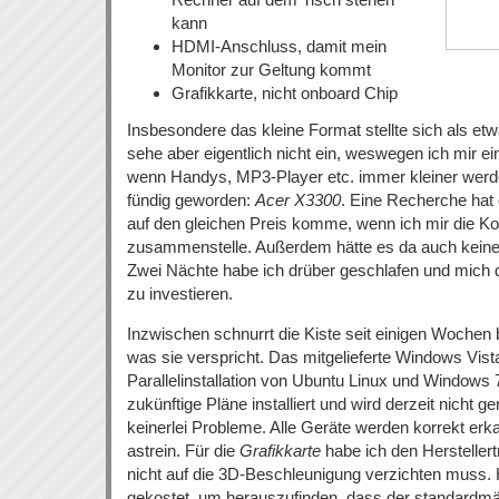
kann
HDMI-Anschluss, damit mein
Monitor zur Geltung kommt
Grafikkarte, nicht onboard Chip
Insbesondere das kleine Format stellte sich als et
sehe aber eigentlich nicht ein, weswegen ich mir ei
wenn Handys, MP3-Player etc. immer kleiner werde
fündig geworden:
Acer X3300
. Eine Recherche hat
auf den gleichen Preis komme, wenn ich mir die K
zusammenstelle. Außerdem hätte es da auch kein
Zwei Nächte habe ich drüber geschlafen und mich
zu investieren.
Inzwischen schnurrt die Kiste seit einigen Wochen b
was sie verspricht. Das mitgelieferte Windows Vist
Parallelinstallation von Ubuntu Linux und Windows 7
zukünftige Pläne installiert und wird derzeit nicht ge
keinerlei Probleme. Alle Geräte werden korrekt erka
astrein. Für die
Grafikkarte
habe ich den Herstellertre
nicht auf die 3D-Beschleunigung verzichten muss. 
gekostet, um herauszufinden, dass der standardmä