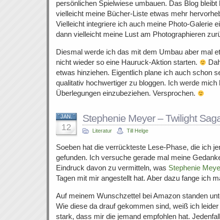
persönlichen Spielwiese umbauen. Das Blog bleibt
vielleicht meine Bücher-Liste etwas mehr hervorh
Vielleicht integriere ich auch meine Photo-Galerie 
dann vielleicht meine Lust am Photographieren zur
Diesmal werde ich das mit dem Umbau aber mal et
nicht wieder so eine Hauruck-Aktion starten.
Dah
etwas hinziehen. Eigentlich plane ich auch schon 
qualitativ hochwertiger zu bloggen. Ich werde mic
Überlegungen einzubeziehen. Versprochen.
Stephenie Meyer – Twilight Sag
JAN.
12
Literatur
Till Helge
Soeben hat die verrückteste Lese-Phase, die ich je
gefunden. Ich versuche gerade mal meine Gedanke
Eindruck davon zu vermitteln, was
Stephenie Meye
Tagen mit mir angestellt hat. Aber dazu fange ich m
Auf meinem Wunschzettel bei Amazon standen unte
Wie diese da drauf gekommen sind, weiß ich leider
stark, dass mir die jemand empfohlen hat. Jedenfall