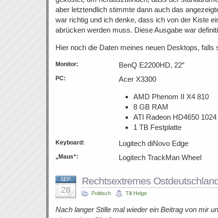
aber letztendlich stimmte dann auch das angezeigt
war richtig und ich denke, dass ich von der Kiste e
abrücken werden muss. Diese Ausgabe war definiti
Hier noch die Daten meines neuen Desktops, falls 
Monitor:
BenQ E2200HD, 22“
PC:
Acer X3300
AMD Phenom II X4 810
8 GB RAM
ATI Radeon HD4650 102
1 TB Festplatte
Keyboard:
Logitech diNovo Edge
„Maus“:
Logitech TrackMan Wheel
Rechtsextremes Ostdeutschlan
SEP.
28
Politisch
Till Helge
Nach langer Stille mal wieder ein Beitrag von mir 