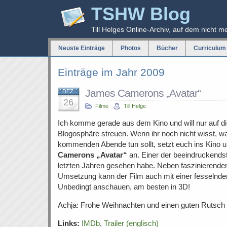
TSHW Blog
Till Helges Online-Archiv, auf dem nicht m
Neuste Einträge
Photos
Bücher
Curriculum 
Einträge im Jahr 2009
James Camerons „Avatar“
DEZ.
26
Filme
Till Helge
Ich komme gerade aus dem Kino und will nur auf die
Blogosphäre streuen. Wenn ihr noch nicht wisst, wa
kommenden Abende tun sollt, setzt euch ins Kino 
Camerons „Avatar“
an. Einer der beeindruckendste
letzten Jahren gesehen habe. Neben faszinierenden 
Umsetzung kann der Film auch mit einer fesselnde
Unbedingt anschauen, am besten in 3D!
Achja: Frohe Weihnachten und einen guten Rutsch 
Links:
IMDb
,
Trailer (englisch)