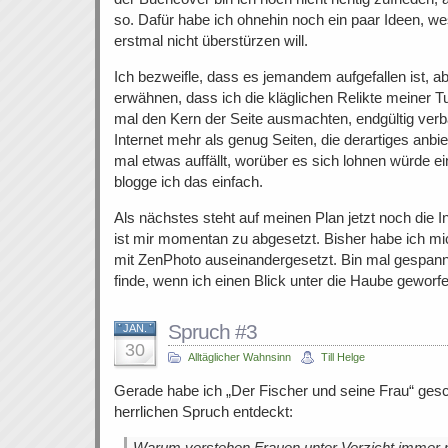
so. Dafür habe ich ohnehin noch ein paar Ideen, we
erstmal nicht überstürzen will.
Ich bezweifle, dass es jemandem aufgefallen ist, ab
erwähnen, dass ich die kläglichen Relikte meiner Tut
mal den Kern der Seite ausmachten, endgültig verb
Internet mehr als genug Seiten, die derartiges anbi
mal etwas auffällt, worüber es sich lohnen würde ei
blogge ich das einfach.
Als nächstes steht auf meinen Plan jetzt noch die I
ist mir momentan zu abgesetzt. Bisher habe ich mic
mit ZenPhoto auseinandergesetzt. Bin mal gespannt
finde, wenn ich einen Blick unter die Haube geworf
Spruch #3
JAN.
30
Alltäglicher Wahnsinn
Till Helge
Gerade habe ich „Der Fischer und seine Frau“ gesc
herrlichen Spruch entdeckt:
Warum verstehen Frauen unter Verzicht immer 