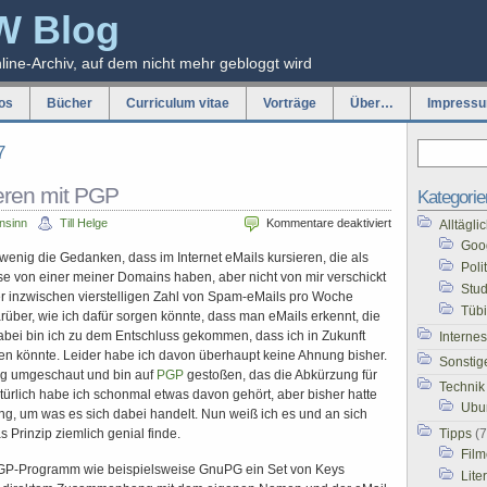
W Blog
nline-Archiv, auf dem nicht mehr gebloggt wird
os
Bücher
Curriculum vitae
Vorträge
Über…
Impress
7
ieren mit PGP
Kategorie
für
hnsinn
Till Helge
Kommentare deaktiviert
Alltägl
Mails
Goo
enig die Gedanken, dass im Internet eMails kursieren, die als
signieren
Poli
e von einer meiner Domains haben, aber nicht von mir verschickt
mit
Stu
r inzwischen vierstelligen Zahl von Spam-eMails pro Woche
PGP
Tüb
über, wie ich dafür sorgen könnte, dass man eMails erkennt, die
abei bin ich zu dem Entschluss gekommen, dass ich in Zukunft
Internes
eren könnte. Leider habe ich davon überhaupt keine Ahnung bisher.
Sonstig
ig umgeschaut und bin auf
PGP
gestoßen, das die Abkürzung für
Technik
atürlich habe ich schonmal etwas davon gehört, aber bisher hatte
Ubu
lung, um was es sich dabei handelt. Nun weiß ich es und an sich
 Prinzip ziemlich genial finde.
Tipps
(7
Film
PGP-Programm wie beispielsweise GnuPG ein Set von Keys
Lite