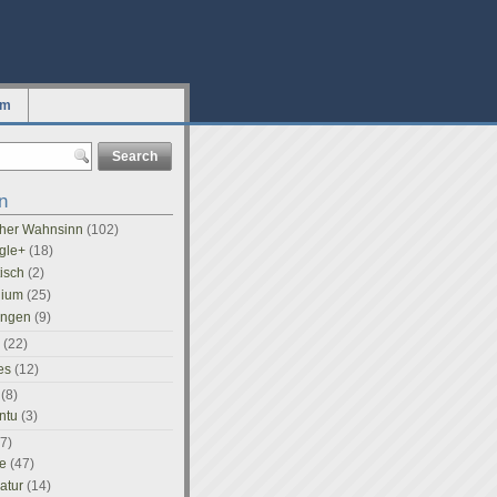
um
n
icher Wahnsinn
(102)
gle+
(18)
tisch
(2)
dium
(25)
ingen
(9)
(22)
es
(12)
(8)
ntu
(3)
7)
e
(47)
ratur
(14)