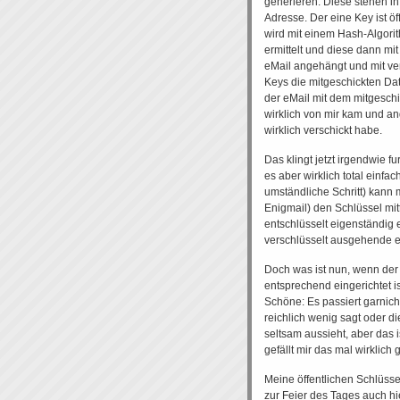
generieren. Diese stehen 
Adresse. Der eine Key ist öf
wird mit einem Hash-Algor
ermittelt und diese dann mi
eMail angehängt und mit ver
Keys die mitgeschickten Da
der eMail mit dem mitgeschi
wirklich von mir kam und and
wirklich verschickt habe.
Das klingt jetzt irgendwie fu
es aber wirklich total einf
umständliche Schritt) kann
Enigmail) den Schlüssel mit
entschlüsselt eigenständig 
verschlüsselt ausgehende eM
Doch was ist nun, wenn der
entsprechend eingerichtet i
Schöne: Es passiert garnicht
reichlich wenig sagt oder d
seltsam aussieht, aber das i
gefällt mir das mal wirklich g
Meine öffentlichen Schlüsse
zur Feier des Tages auch hi