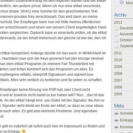
in direktem Zusammenhang mit dem eigenen Namen und der eMail-
Mus
fentlich, der andere privat. Wenn ich nun eine eMail verschicke,
ithmus (bspw. SHA1) eine Summe für den geschriebenen Text
Archiv
t meinem privaten Key verschlüsselt. Das wird dann an meine
schickt. Der Empfänger kann nun mit Hilfe meines öffentlichen
2012
ten entschlüsseln und einen von seinem Client angefertigten Hash
Decembe
ckten vergleichen. Dadurch kann er einerseits prüfen, ob die eMail
Novembe
ererseits, ob der Inhalt immernoch der gleiche ist wie der, den ich
October
Septemb
rchtbar kompliziert. Anfangs dachte ich das auch. In Wirklichkeit ist
2011
ach. Nachdem man sich die Keys generiert hat (der einzige minimal
2010
 man dem eMail-Programm (in meinem Fall Thunderbird mit
2009
teilen und fortan kümmert sich das Programm um alles. Es
2008
empfangene eMails, überprüft Signaturen und signiert bzw.
ails. Alles sehr einfach zu bedienen und für jeden zu schaffen.
2007
2006
 Empfänger keine Ahnung von PGP hat, sein Client nicht
2005
st und er sowieso nicht damit zu tun haben will? Nun…das ist das
s. An der eMail hängt eine .asc-Datei mit der Signatur, die ihm so
Meta
ie Signatur steht direkt am Ende der eMail, so dass es zwar etwas
st auch alles. Es gibt also keinerlei Probleme. Und irgendwie
Anmeld
ut.
Eintrag
l gibt es natürlich ab sofort auch hier im Impressum zu finden und
Kommen
er im Eintrag.