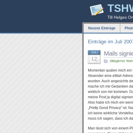
TSH
Till Helges O
Neuste Einträge
Phot
Einträge im Juli 200
Mails sign
JULI
12
Alltäglicher Wa
Momentan quälen mich ein w
Absender eine eMail-Adress
wurden. Auch angesichts de
mache ich mir Gedanken dar
wirklich von mir kommen. D
meine Post ja digital signi
Also habe ich mich ein wen
„Pretty Good Privacy“ ist. N
ich keine wirkliche Vorstel
muss ich sagen, dass ich das
Man lässt sich von einem 