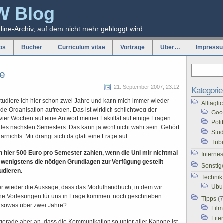
W Blog
nline-Archiv, auf dem nicht mehr gebloggt wird
os
Bücher
Curriculum vitae
Vorträge
Über…
Impress
e
21. September 2007, 23:12
Kategorie
t studiere ich hier schon zwei Jahre und kann mich immer wieder
Alltägl
e Organisation aufregen. Das ist wirklich schlichtweg der
Goo
t vier Wochen auf eine Antwort meiner Fakultät auf einige Fragen
Poli
des nächsten Semesters. Das kann ja wohl nicht wahr sein. Gehört
Stu
garnichts. Mir drängt sich da glatt eine Frage auf:
Tüb
hier 500 Euro pro Semester zahlen, wenn die Uni mir nichtmal
Internes
 wenigstens die nötigen Grundlagen zur Verfügung gestellt
Sonstig
udieren.
Technik
Ubu
mmer wieder die Aussage, dass das Modulhandbuch, in dem wir
e Vorlesungen für uns in Frage kommen, noch geschrieben
Tipps
(7
 sowas über zwei Jahre?
Film
Lite
gerade aber an, dass die Kommunikation so unter aller Kanone ist.