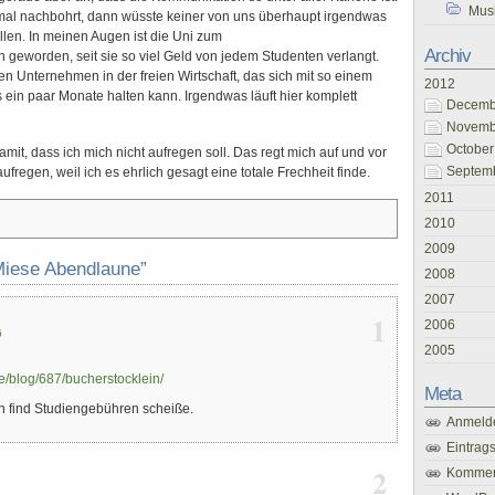
Mus
mal nachbohrt, dann wüsste keiner von uns überhaupt irgendwas
len. In meinen Augen ist die Uni zum
Archiv
geworden, seit sie so viel Geld von jedem Studenten verlangt.
hen Unternehmen in der freien Wirtschaft, das sich mit so einem
2012
s ein paar Monate halten kann. Irgendwas läuft hier komplett
Decembe
Novembe
October
mit, dass ich mich nicht aufregen soll. Das regt mich auf und vor
Septemb
ufregen, weil ich es ehrlich gesagt eine totale Frechheit finde.
2011
2010
2009
iese Abendlaune”
2008
2007
1
2006
6
2005
.de/blog/687/bucherstocklein/
Meta
h find Studiengebühren scheiße.
Anmeld
Eintrag
2
Kommen
7