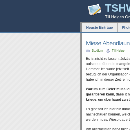
TSH
Till Helges O
Neuste Einträge
Phot
Miese Abendlaun
Studium
Till Helge
Es ist nicht zu fassen. Jetz
aufs neue über die mangelnd
Hammer. Ich warte jetzt sei
bezüglich der Organisation 
habe ich in dieser Zeit rein 
Warum zum Geier muss ich 
garantieren kann, dass ich
kriege, um überhaupt zu st
Es gibt seit ich hier bin i
nachschauen können, welch
werden muss. Wieso dauert
Am allermeisten nervt mich 