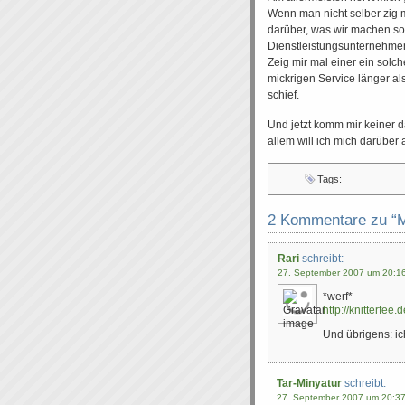
Wenn man nicht selber zig 
darüber, was wir machen sol
Dienstleistungsunternehmen 
Zeig mir mal einer ein solc
mickrigen Service länger al
schief.
Und jetzt komm mir keiner da
allem will ich mich darüber a
Tags:
2 Kommentare zu “M
Rari
schreibt:
27. September 2007 um 20:1
*werf*
http://knitterfee
Und übrigens: ic
Tar-Minyatur
schreibt:
27. September 2007 um 20:3