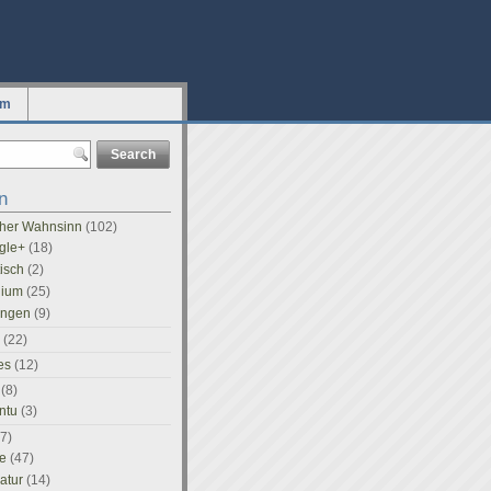
um
n
icher Wahnsinn
(102)
gle+
(18)
tisch
(2)
dium
(25)
ingen
(9)
(22)
es
(12)
(8)
ntu
(3)
7)
e
(47)
ratur
(14)