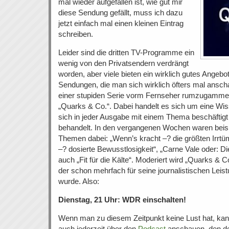
mal wieder aufgefallen ist, wie gut mir
diese Sendung gefällt, muss ich dazu
jetzt einfach mal einen kleinen Eintrag
schreiben.
Leider sind die dritten TV-Programme ein
wenig von den Privatsendern verdrängt
worden, aber viele bieten ein wirklich gutes Angebo
Sendungen, die man sich wirklich öfters mal anschau
einer stupiden Serie vorm Fernseher rumzugamme
„Quarks & Co.“. Dabei handelt es sich um eine Wi
sich in jeder Ausgabe mit einem Thema beschäftigt
behandelt. In den vergangenen Wochen waren beis
Themen dabei: „Wenn’s kracht –? die größten Irrtüm
–? dosierte Bewusstlosigkeit“, „Carne Vale oder: D
auch „Fit für die Kälte“. Moderiert wird „Quarks & 
der schon mehrfach für seine journalistischen Lei
wurde. Also:
Dienstag, 21 Uhr: WDR einschalten!
Wenn man zu diesem Zeitpunkt keine Lust hat, ka
auch jederzeit über den
Podcast
anschauen, den d