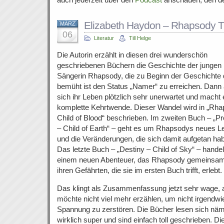
Elizabeth Haydon – Rhapsody Tr
MÄRZ
06
Literatur
Till Helge
Die Autorin erzählt in diesen drei wunderschön
geschriebenen Büchern die Geschichte der jungen
Sängerin Rhapsody, die zu Beginn der Geschichte
bemüht ist den Status „Namer“ zu erreichen. Dann 
sich ihr Leben plötzlich sehr unerwartet und macht 
komplette Kehrtwende. Dieser Wandel wird in „Rh
Child of Blood“ beschrieben. Im zweiten Buch – „P
– Child of Earth“ – geht es um Rhapsodys neues L
und die Veränderungen, die sich damit aufgetan ha
Das letzte Buch – „Destiny – Child of Sky“ – handel
einem neuen Abenteuer, das Rhapsody gemeinsam
ihren Gefährten, die sie im ersten Buch trifft, erlebt.
Das klingt als Zusammenfassung jetzt sehr wage, 
möchte nicht viel mehr erzählen, um nicht irgendwi
Spannung zu zerstören. Die Bücher lesen sich näm
wirklich super und sind einfach toll geschrieben. Di