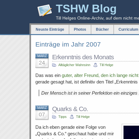
TSHW Blog
Till Helges Online-Archiv, auf dem nicht m
Neuste Einträge
Photos
Bücher
Curriculum 
Einträge im Jahr 2007
Erkenntnis des Monats
MÄRZ
24
Alltäglicher Wahnsinn
Till Helge
Das was ein
guter, alter Freund, den ich lange nic
gerade gesagt hat, ist definitiv den Titel „Erkenntni
Der Mensch ist in seiner Perfektion ein einzige
Quarks & Co.
MÄRZ
07
Tipps
Till Helge
Da ich eben gerade eine Folge von
„Quarks & Co.“ geschaut habe und mir