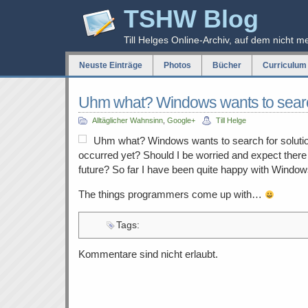
TSHW Blog
Till Helges Online-Archiv, auf dem nicht m
Neuste Einträge
Photos
Bücher
Curriculum 
Uhm what? Windows wants to searc
Alltäglicher Wahnsinn
,
Google+
Till Helge
Uhm what? Windows wants to search for solutio
occurred yet? Should I be worried and expect there
future? So far I have been quite happy with Window
The things programmers come up with…
Tags:
Kommentare sind nicht erlaubt.