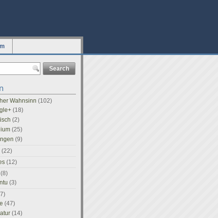
um
n
icher Wahnsinn
(102)
gle+
(18)
tisch
(2)
dium
(25)
ingen
(9)
(22)
es
(12)
(8)
ntu
(3)
7)
e
(47)
ratur
(14)