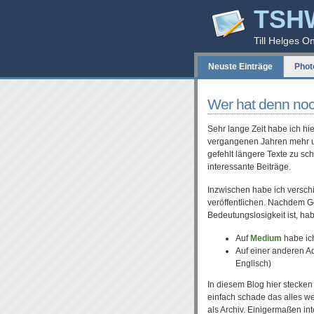
TSH
Till Helges O
Neuste Einträge
Phot
Wer hat denn noc
Sehr lange Zeit habe ich hie
vergangenen Jahren mehr und 
gefehlt längere Texte zu sch
interessante Beiträge.
Inzwischen habe ich versch
veröffentlichen. Nachdem G
Bedeutungslosigkeit ist, ha
Auf
Medium
habe ich
Auf einer anderen A
Englisch)
In diesem Blog hier stecken
einfach schade das alles we
als Archiv. Einigermaßen int