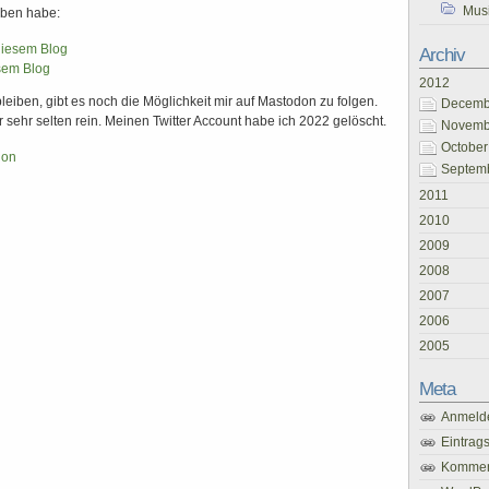
Mus
eben habe:
diesem Blog
Archiv
sem Blog
2012
iben, gibt es noch die Möglichkeit mir auf Mastodon zu folgen.
Decembe
r sehr selten rein. Meinen Twitter Account habe ich 2022 gelöscht.
Novembe
October
don
Septemb
2011
2010
2009
2008
2007
2006
2005
Meta
Anmeld
Eintrag
Kommen