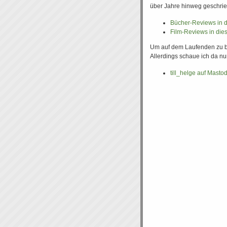
über Jahre hinweg geschri
Bücher-Reviews in 
Film-Reviews in die
Um auf dem Laufenden zu ble
Allerdings schaue ich da nu
till_helge auf Masto