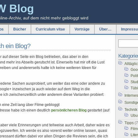
W Blog
nline-Archiv, auf dem nicht mehr gebloggt wird
os
Bücher
Curriculum vitae
Vorträge
Über…
Impress
h ein Blog?
Kategorie
r auf dieser Seite ein Blog betrieben, das aber in den
mehr ins Abseits gerutscht ist. Einerseits hat mir oft die Lust
Alltägl
reiben und andererseits hatte ich keine weiteren Ideen für
Goo
Poli
Stu
iedene Sachen ausprobiert, um weiter das eine oder andere zu
Tüb
oogle+ inzwischen ja auch wieder auf dem Weg in die
be ich zwischenzeitlich unter anderem diese Varianten probiert:
Internes
Sonstig
 eine Zeit lang über Filme gebloggt
Technik
dresse habe ich einen deutlich
persönlicheren Blog
gestartet (auf
Ubu
Tipps
(7
 aber viele Erinnerungen und teilweise auch Arbeit, daher wäre es
Film
gzuwerfen. Ich werde es also vorerst weiter online lassen, quasi
Lite
eressant dürften dabei vor allen Dingen die Reviews sein, die ich