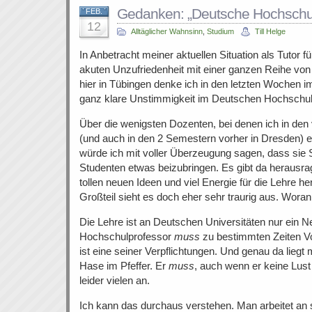
Gedanken: „Deutsche Hochschul
FEB.
12
Alltäglicher Wahnsinn
,
Studium
Till Helge
In Anbetracht meiner aktuellen Situation als Tutor f
akuten Unzufriedenheit mit einer ganzen Reihe von 
hier in Tübingen denke ich in den letzten Wochen i
ganz klare Unstimmigkeit im Deutschen Hochschu
Über die wenigsten Dozenten, bei denen ich in de
(und auch in den 2 Semestern vorher in Dresden) e
würde ich mit voller Überzeugung sagen, dass sie
Studenten etwas beizubringen. Es gibt da herausr
tollen neuen Ideen und viel Energie für die Lehre 
Großteil sieht es doch eher sehr traurig aus. Woran
Die Lehre ist an Deutschen Universitäten nur ein 
Hochschulprofessor
muss
zu bestimmten Zeiten V
ist eine seiner Verpflichtungen. Und genau da lieg
Hase im Pfeffer. Er
muss
, auch wenn er keine Lus
leider vielen an.
Ich kann das durchaus verstehen. Man arbeitet an