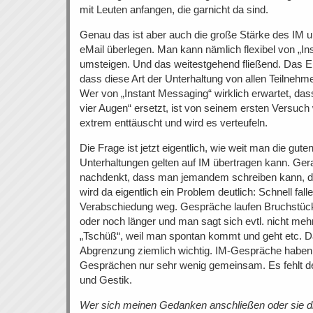
mit Leuten anfangen, die garnicht da sind.
Genau das ist aber auch die große Stärke des IM u
eMail überlegen. Man kann nämlich flexibel von „In
umsteigen. Und das weitestgehend fließend. Das En
dass diese Art der Unterhaltung von allen Teilnehme
Wer von „Instant Messaging“ wirklich erwartet, das
vier Augen“ ersetzt, ist von seinem ersten Versuch
extrem enttäuscht und wird es verteufeln.
Die Frage ist jetzt eigentlich, wie weit man die guten
Unterhaltungen gelten auf IM übertragen kann. Ge
nachdenkt, dass man jemandem schreiben kann, der 
wird da eigentlich ein Problem deutlich: Schnell fal
Verabschiedung weg. Gespräche laufen Bruchstüc
oder noch länger und man sagt sich evtl. nicht mehr 
„Tschüß“, weil man spontan kommt und geht etc. Da
Abgrenzung ziemlich wichtig. IM-Gespräche haben e
Gesprächen nur sehr wenig gemeinsam. Es fehlt de
und Gestik.
Wer sich meinen Gedanken anschließen oder sie disk