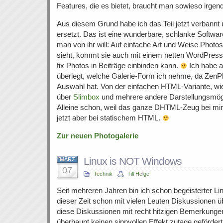
Features, die es bietet, braucht man sowieso irgend
Aus diesem Grund habe ich das Teil jetzt verbannt
ersetzt. Das ist eine wunderbare, schlanke Softwar
man von ihr will: Auf einfache Art und Weise Phot
sieht, kommt sie auch mit einem netten WordPress
fix Photos in Beiträge einbinden kann.
Ich habe a
überlegt, welche Galerie-Form ich nehme, da ZenPh
Auswahl hat. Von der einfachen HTML-Variante, wie si
über
Slimbox
und mehrere andere Darstellungsmögl
Alleine schon, weil das ganze DHTML-Zeug bei mir 
jetzt aber bei statischem HTML.
Zur neuen Photogalerie
Linux is NOT Windows
MÄRZ
07
Technik
Till Helge
Seit mehreren Jahren bin ich schon begeisterter Li
dieser Zeit schon mit vielen Leuten Diskussionen ü
diese Diskussionen mit recht hitzigen Bemerkungen
überhaupt keinen sinnvollen Effekt zutage gefördert