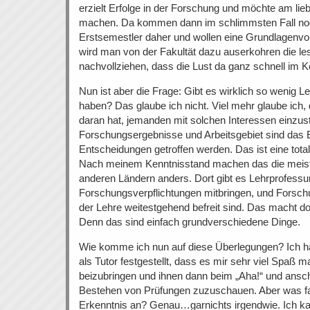
erzielt Erfolge in der Forschung und möchte am lie
machen. Da kommen dann im schlimmsten Fall no
Erstsemestler daher und wollen eine Grundlagenv
wird man von der Fakultät dazu auserkohren die l
nachvollziehen, dass die Lust da ganz schnell im Kel
Nun ist aber die Frage: Gibt es wirklich so wenig L
haben? Das glaube ich nicht. Viel mehr glaube ich
daran hat, jemanden mit solchen Interessen einzust
Forschungsergebnisse und Arbeitsgebiet sind das 
Entscheidungen getroffen werden. Das ist eine total 
Nach meinem Kenntnisstand machen das die meiste
anderen Ländern anders. Dort gibt es Lehrprofessur
Forschungsverpflichtungen mitbringen, und Forsch
der Lehre weitestgehend befreit sind. Das macht do
Denn das sind einfach grundverschiedene Dinge.
Wie komme ich nun auf diese Überlegungen? Ich ha
als Tutor festgestellt, dass es mir sehr viel Spaß
beizubringen und ihnen dann beim „Aha!“ und ansch
Bestehen von Prüfungen zuzuschauen. Aber was fa
Erkenntnis an? Genau…garnichts irgendwie. Ich kan