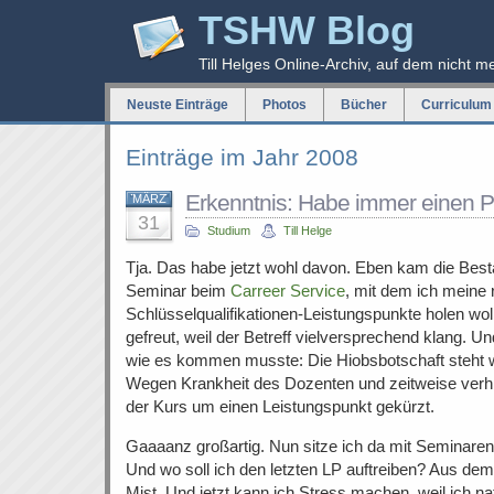
TSHW Blog
Till Helges Online-Archiv, auf dem nicht m
Neuste Einträge
Photos
Bücher
Curriculum 
Einträge im Jahr 2008
Erkenntnis: Habe immer einen P
MÄRZ
31
Studium
Till Helge
Tja. Das habe jetzt wohl davon. Eben kam die Bestä
Seminar beim
Carreer Service
, mit dem ich meine 
Schlüsselqualifikationen-Leistungspunkte holen wol
gefreut, weil der Betreff vielversprechend klang. U
wie es kommen musste: Die Hiobsbotschaft steht we
Wegen Krankheit des Dozenten und zeitweise verhi
der Kurs um einen Leistungspunkt gekürzt.
Gaaaanz großartig. Nun sitze ich da mit Seminaren
Und wo soll ich den letzten LP auftreiben? Aus d
Mist. Und jetzt kann ich Stress machen, weil ich nat